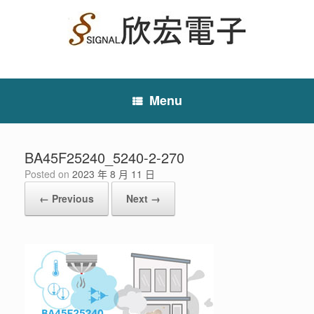
Skip
to
content
Menu
BA45F25240_5240-2-270
Posted on
2023 年 8 月 11 日
← Previous
Next →