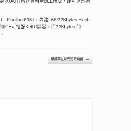
以UART傳送資料至BLE模塊，即可以透過
ine 8051，內建16K/32Kbytes Flash
ICE可搭配Keil C開發。而32Kbytes 的
用。
單鍵獨立背光遊戲鍵盤
→