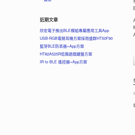
近期文章
欣宏電子推出BLE模組專屬應用工具App
USB-RGB電競耳機方案採用盛群HT50F90
藍芽BLE防丟器+App方案
HT82A525R低階遊戲鍵盤方案
IR to BLE 遙控器+App方案