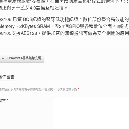
標準量產模組/開發模組，在無需改動產品核心程式的情況下，只要
BLE與另一藍芽4.0設備互相連接。
A8105 已獲 BQB認證的藍牙低功耗認證。數位部份整合高效能的1T Pipel
Memory、2KBytes SRAM，與24個GPIO與各種數位介面。2線式的
A8105支援AES128，提供加密的無線通訊可做為安全相關的應
Post navigation
←
HSAWP11標準無線充電
發佈留言
發佈留言必須填寫的電子郵件地址不會公開。
必填欄位標示為
*
留言
*