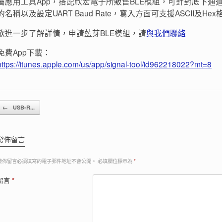
屬應用工具App，搭配欣宏電子所販售BLE模組，可針對底下通
的名稱以及設定UART Baud Rate，寫入方面可支援ASCII及He
欲進一步了解詳情，申請藍芽BLE模組，請
與我們聯絡
免費App下載：
https://itunes.apple.com/us/app/signal-tool/id962218022?mt=8
Post navigation
←
USB-R...
發佈留言
發佈留言必須填寫的電子郵件地址不會公開。
必填欄位標示為
*
留言
*