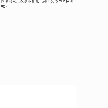
道做讀寫設定及讀取相關資訊，更改BLE模組
x格式。